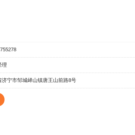
755278
经理
省济宁市邹城峄山镇唐王山前路8号